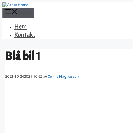
Hoppa
till
Meny
innehåll
Hem
Kontakt
Blå bil 1
2021-10-24
2021-10-22
av
Conny Magnusson