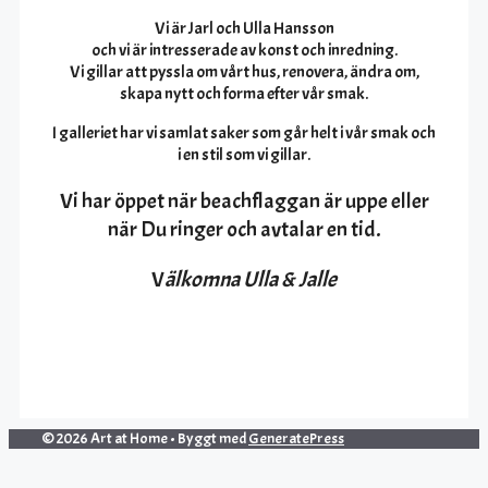
Vi är Jarl och Ulla Hansson
och vi är intresserade av konst och inredning.
Vi gillar att pyssla om vårt hus, renovera, ändra om,
skapa nytt och forma efter vår smak.
I galleriet har vi samlat saker som går helt i vår smak och
i en stil som vi gillar.
Vi har öppet när beachflaggan är uppe eller
när Du ringer och avtalar en tid.
V
älkomna Ulla & Jalle
© 2026 Art at Home
• Byggt med
GeneratePress