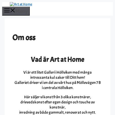
Hoppa
till
Meny
innehåll
Om oss
Vad är Art at Home
Vi är ett litet Galleri i Höllviken med många
intressanta kul saker till Ditt hem!
Galleriet driver vi i en del av vårt hus på Möllevägen 7 B
i centrala Höllviken.
Här säljer vi konst från 3 olika konstnärer,
drivvedskonst efter egen design och touche av
konstnär,
inredning av både gammalt, renoverat och nytt.